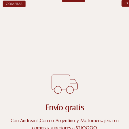
C
COMPRAR
Envío gratis
Con Andreani ,Correo Argentino y Motomensajeria en
compras superiores a $210000