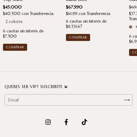
$69
$45.000
$67.990
$37
$40.500
con
Transferencia
$61.191
con
Transferencia
Tran
6
cuotas sin interés de
2 colores
$11.331,67
+
6
cuotas sin interés de
6
cu
$7.500
$6.
COMPRAR
C
QUERES SER VIP? SUSCRIBITE 💫