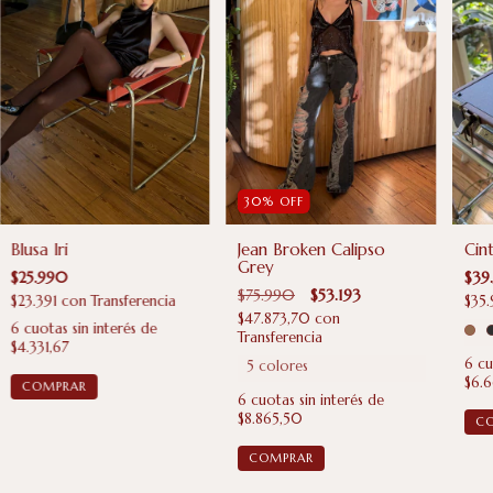
30
%
OFF
Blusa Iri
Cin
Jean Broken Calipso
Grey
$25.990
$39
$75.990
$53.193
$23.391
con
Transferencia
$35
$47.873,70
con
6
cuotas sin interés de
Transferencia
$4.331,67
6
cu
5 colores
$6.
COMPRAR
6
cuotas sin interés de
$8.865,50
C
COMPRAR