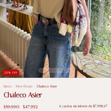
20
%
OFF
Inicio
.
New Drops
.
Chaleco Asier
Chaleco Asier
$59.990
$47.992
6
cuotas sin interés de
$7.998,67