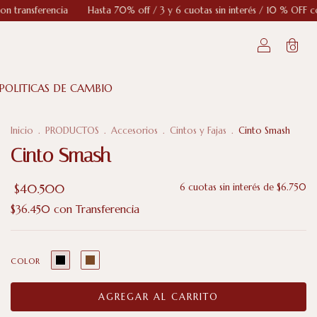
ta 70% off / 3 y 6 cuotas sin interés / 10 % OFF con transferencia
Has
0
POLITICAS DE CAMBIO
Inicio
.
PRODUCTOS
.
Accesorios
.
Cintos y Fajas
.
Cinto Smash
Cinto Smash
$40.500
6
cuotas sin interés de
$6.750
$36.450
con
Transferencia
COLOR