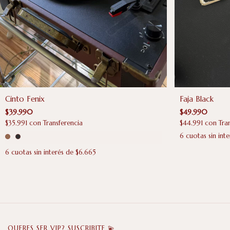
Cinto Fenix
Faja Black
$39.990
$49.990
$35.991
con
Transferencia
$44.991
con
Tra
6
cuotas sin int
6
cuotas sin interés de
$6.665
QUERES SER VIP? SUSCRIBITE 💫