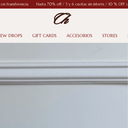
sta 70% off / 3 y 6 cuotas sin interés / 10 % OFF con transferencia
Has
EW DROPS
GIFT CARDS
ACCESORIOS
STORES