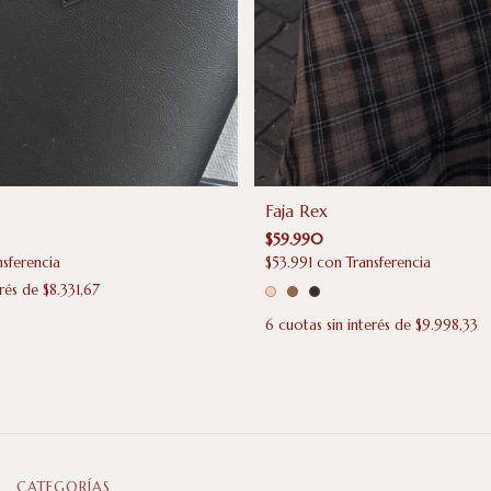
Faja Rex
$59.990
$53.991
con
Transferencia
nsferencia
erés de
$8.331,67
6
cuotas sin interés de
$9.998,33
CATEGORÍAS