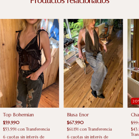
Productos relacionados
20
Cha
Top Bohemian
Blusa Enor
$59
$59.990
$67.990
$43
$53.991
con
Transferencia
$61.191
con
Transferencia
Tran
6
cuotas sin interés de
6
cuotas sin interés de