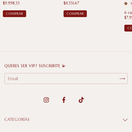
$9.998,33
$11.331,67
6
cu
$7.9
C
QUERES SER VIP? SUSCRIBITE 💫
CATEGORÍAS