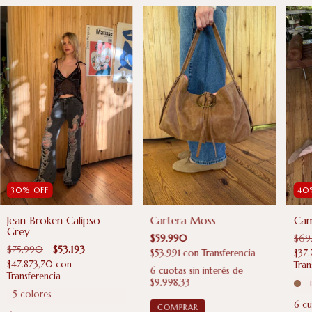
40
30
%
OFF
Cartera Moss
Cam
Jean Broken Calipso
Grey
$59.990
$69
$75.990
$53.193
$53.991
con
Transferencia
$37
$47.873,70
con
Tran
6
cuotas sin interés de
Transferencia
$9.998,33
+
5 colores
6
cu