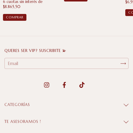
6
cuotas sin interés de
$6.
$8.865,50
C
COMPRAR
QUERES SER VIP? SUSCRIBITE 💫
CATEGORÍAS
TE ASESORAMOS !