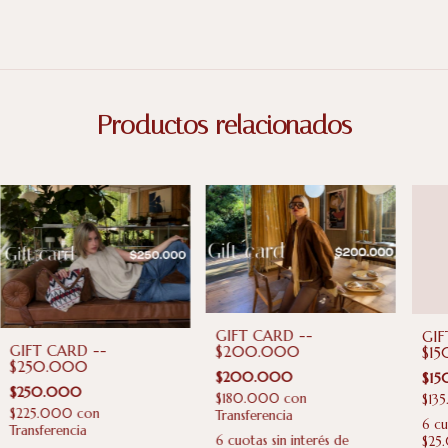
Productos relacionados
GIFT CARD --
GIF
GIFT CARD --
$200.000
$1
$250.000
$200.000
$15
$250.000
$180.000
con
$13
$225.000
con
Transferencia
6
cu
Transferencia
6
cuotas sin interés de
$25