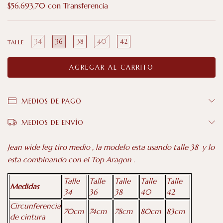
$56.693,70
con
Transferencia
34
36
38
40
42
TALLE
MEDIOS DE PAGO
MEDIOS DE ENVÍO
Jean wide leg tiro medio , la modelo esta usando talle 38 y lo
esta combinando con el Top Aragon .
Talle
Talle
Talle
Talle
Talle
Medidas
34
36
38
40
42
Circunferencia
70cm
74cm
78cm
80cm
83cm
de cintura