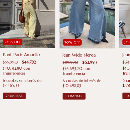
20
%
OFF
30
30
%
OFF
Pant Paris Amarillo
Jea
Jean Wide Nerea
$55.990
$44.792
$64
$89.990
$62.993
$40.312,80
con
$40
$56.693,70
con
Transferencia
Tran
Transferencia
6
cuotas sin interés de
6
cu
6
cuotas sin interés de
$7.465,33
$7.5
$10.498,83
COMPRAR
C
COMPRAR