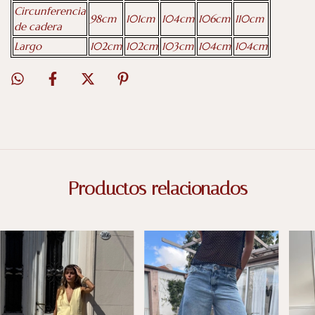
Circunferencia
98cm
101cm
104cm
106cm
110cm
de cadera
Largo
102cm
102cm
103cm
104cm
104cm
Productos relacionados