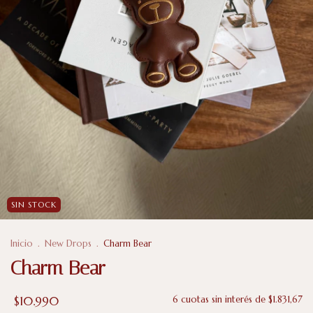
SIN STOCK
Inicio
.
New Drops
.
Charm Bear
Charm Bear
$10.990
6
cuotas sin interés de
$1.831,67