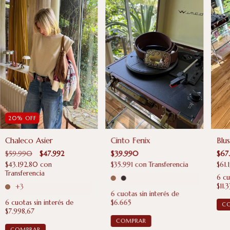
20
%
OFF
Chaleco Asier
Cinto Fenix
Blu
$59.990
$47.992
$39.990
$67
$43.192,80
con
$35.991
con
Transferencia
$61.
Transferencia
6
cu
$11.3
+3
6
cuotas sin interés de
6
cuotas sin interés de
$6.665
$7.998,67
COMPRAR
COMPRAR