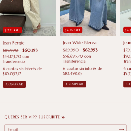
30
30
%
OFF
30
%
OFF
Jea
Jean Wide Nerea
Jean Fergie
$79
$89.990
$62.993
$85.990
$60.193
$50
$56.693,70
con
$54.173,70
con
Tran
Transferencia
Transferencia
6
cu
6
cuotas sin interés de
6
cuotas sin interés de
$9.3
$10.498,83
$10.032,17
C
COMPRAR
COMPRAR
QUERES SER VIP? SUSCRIBITE 💫