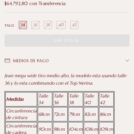
$64.792,80
con
Transferencia
34
36
38
40
42
TALLE
MEDIOS DE PAGO
Jean mega wide tiro medio alto, la modelo esta usando talle
36 y lo esta combinando con el Top Nerina.
Talle
Talle
Talle
Talle
Talle
Medidas
34
36
38
40
42
Circunferencia
68cm
72cm
79cm
82cm
86cm
de cintura
Circunferencia
90cm
98cm
104cm
108cm
109cm
de cadera